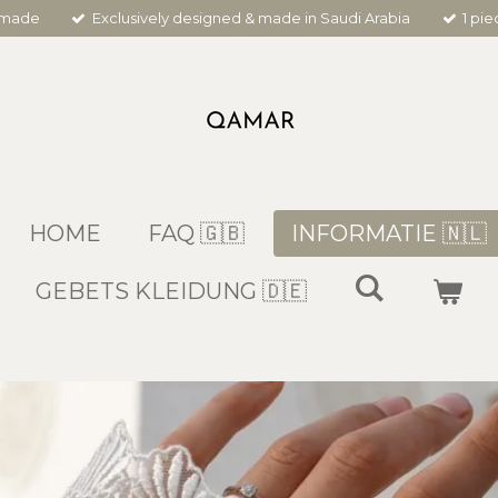
dmade
Exclusively designed & made in Saudi Arabia
1 pi
HOME
FAQ 🇬🇧
INFORMATIE 🇳🇱
GEBETS KLEIDUNG 🇩🇪