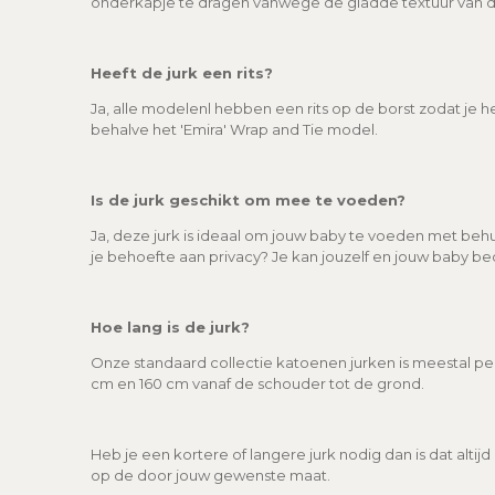
onderkapje te dragen vanwege de gladde textuur van de
Heeft de jurk een rits?
Ja, alle modelenl hebben een rits op de borst zodat je h
behalve het 'Emira' Wrap and Tie model.
Is de jurk geschikt om mee te voeden?
Ja, deze jurk is ideaal om jouw baby te voeden met behul
je behoefte aan privacy? Je kan jouzelf en jouw baby b
Hoe lang is de jurk?
Onze standaard collectie katoenen jurken is meestal per 
cm en 160 cm vanaf de schouder tot de grond.
Heb je een kortere of langere jurk nodig dan is dat altij
op de door jouw gewenste maat.