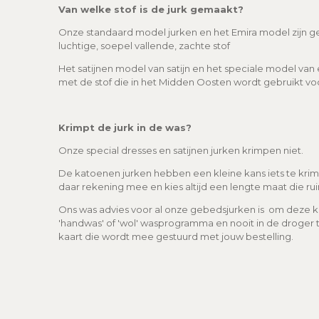
Van welke stof is de jurk gemaakt?
Onze standaard model jurken en het Emira model zijn gem
luchtige, soepel vallende, zachte stof
Het satijnen model van satijn en het speciale model van 
met de stof die in het Midden Oosten wordt gebruikt v
Krimpt de jurk in de was?
Onze special dresses en satijnen jurken krimpen niet.
De katoenen jurken hebben een kleine kans iets te kri
daar rekening mee en kies altijd een lengte maat die ru
Ons was advies voor al onze gebedsjurken is om deze ko
'handwas' of 'wol' wasprogramma en nooit in de droger 
kaart die wordt mee gestuurd met jouw bestelling.