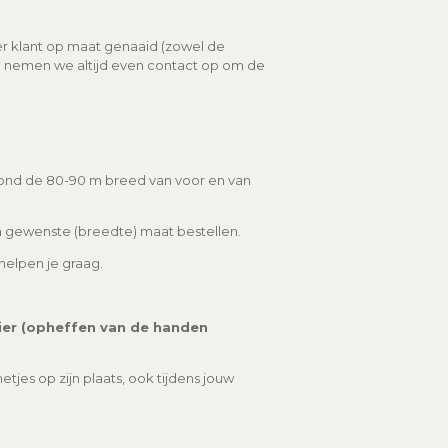
per klant op maat genaaid (zowel de
ing nemen we altijd even contact op om de
rond de 80-90 m breed van voor en van
in gewenste (breedte) maat bestellen.
helpen je graag.
ier (opheffen van de handen
tjes op zijn plaats, ook tijdens jouw