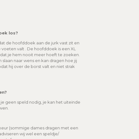
oek los?
t de hoofddoek aan de jurk vast zit en
voeten valt . De hoofddoek is een XL
odat je hem nooit meer hoeft te zoeken.
slaan naar wens en kan dragen hoe jij
dat hij over de borst valt en niet strak
en?
e geen speld nodig, je kan het uiteinde
uwen.
orkeur (sommige dames dragen met een
dviseren wij wel een speldje/