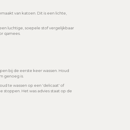
aakt van katoen. Dit is een lichte,
een luchtige, soepele stof vergelijkbaar
oor qamees.
mpen bij de eerste keer wassen. Houd
im genoeg is.
ud te wassen op een 'delicaat' of
te stoppen. Het was advies staat op de