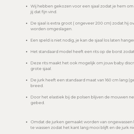
Wij hebben gekozen voor een sjaal zodat je hem om 
jij dat fijn vind.
De sjaal is extra groot ( ongeveer 200 cm) zodat hij ov
worden omgeslagen.
Een speld is niet nodig, je kan de sjaal los laten hange
Het standaard model heeft een rits op de borst zodat 
Deze rits maakt het ook mogelijk om jouw baby disc
grote sjaal.
De jurk heeft een standaard maat van 160 cm lang (
breed.
Door het elastiek bij de polsen blijven de mouwen netj
gebed.
Omdat de jurken gemaakt worden van ongewassen kat
te wassen zodat het kant lang mooi blijft en de jurk ni