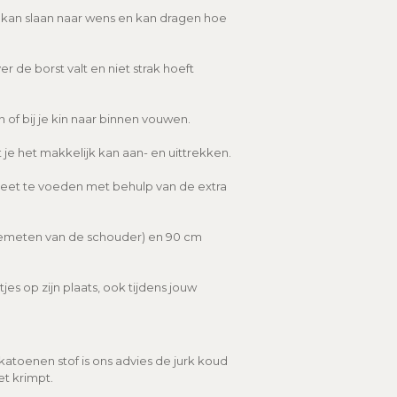
kan slaan naar wens en kan dragen hoe
er de borst valt en niet strak hoeft
n of bij je kin naar binnen vouwen.
je het makkelijk kan aan- en uittrekken.
reet te voeden met behulp van de extra
gemeten van de schouder) en 90 cm
es op zijn plaats, ook tijdens jouw
oenen stof is ons advies de jurk koud
et krimpt.