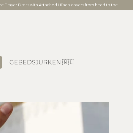
ece Prayer Dress with Attached Hijaab covers from head to toe
GEBEDSJURKEN 🇳🇱