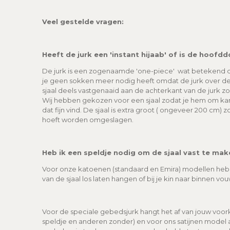
Veel gestelde vragen:
Heeft de jurk een 'instant hijaab' of is de hoofdd
De jurk is een zogenaamde 'one-piece' wat betekend da
je geen sokken meer nodig heeft omdat de jurk over de 
sjaal deels vastgenaaid aan de achterkant van de jurk z
Wij hebben gekozen voor een sjaal zodat je hem om kan 
dat fijn vind. De sjaal is extra groot ( ongeveer 200 cm) zo
hoeft worden omgeslagen.
Heb ik een speldje nodig om de sjaal vast te mak
Voor onze katoenen (standaard en Emira) modellen heb j
van de sjaal los laten hangen of bij je kin naar binnen vo
Voor de speciale gebedsjurk hangt het af van jouw vo
speldje en anderen zonder) en voor ons satijnen model a