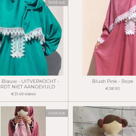
Sold out
 Blauw - UITVERKOCHT -
Blush Pink - Roze
RDT NIET AANGEVULD
€38.90
€31.49
€38.90
Sold out