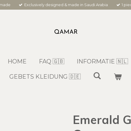
dmade
Exclusively designed & made in Saudi Arabia
1 pi
HOME
FAQ 🇬🇧
INFORMATIE 🇳🇱
GEBETS KLEIDUNG 🇩🇪
Emerald G