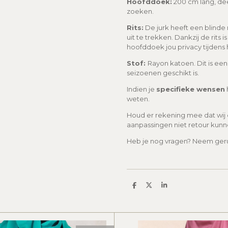
Hoofddoek:
200 cm lang, dee
zoeken.
Rits:
De jurk heeft een blinde 
uit te trekken. Dankzij de rits
hoofddoek jou privacy tijdens
Stof:
Rayon katoen. Dit is een 
seizoenen geschikt is.
Indien je
specifieke wensen
weten.
Houd er rekening mee dat wij
aanpassingen niet retour kun
Heb je nog vragen? Neem geru
S
S
S
h
h
h
a
a
a
r
r
r
e
e
e