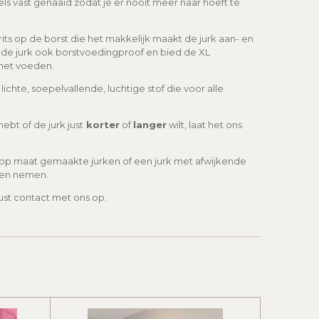
ls vast genaaid zodat je er nooit meer naar hoeft te
rits op de borst die het makkelijk maakt de jurk aan- en
 is de jurk ook borstvoedingproof en bied de XL
 het voeden.
lichte, soepelvallende, luchtige stof die voor alle
hebt of de jurk just
korter
of
langer
wilt, laat het ons
 op maat gemaakte jurken of een jurk met afwijkende
nen nemen.
st contact met ons op.