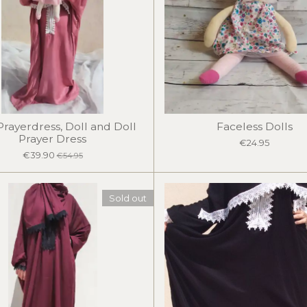
 Prayerdress, Doll and Doll
Faceless Dolls
Prayer Dress
€24.95
€39.90
€54.95
Sold out