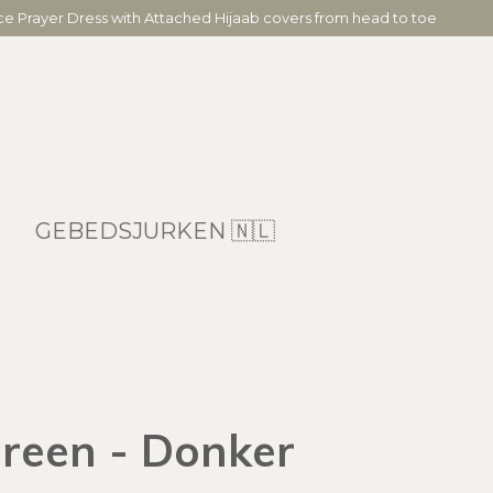
ece Prayer Dress with Attached Hijaab covers from head to toe
GEBEDSJURKEN 🇳🇱
reen - Donker