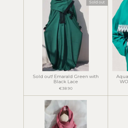
Sold out
Sold out! Emarald Green with
Aqua
Black Lace
WO
€38.90