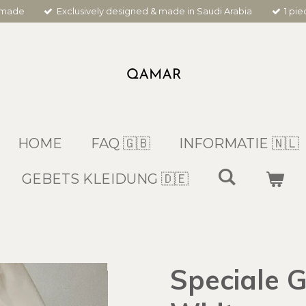
dmade
Exclusively designed & made in Saudi Arabia
1 pi
HOME
FAQ 🇬🇧
INFORMATIE 🇳🇱
GEBETS KLEIDUNG 🇩🇪
Speciale G