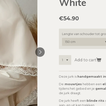
White
€54.90
Lengte van schouder tot gr
Add to cart
Deze jurk is
handgemaakt in
De
mouwtjes
hebben een
e
tijdens het gebed en je
gemak
de jurk draagt.
De jurk heeft een
blinde rits
o
aan- en uit kan trekken.