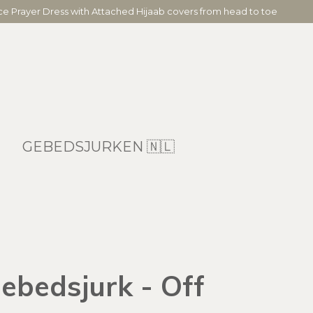
ece Prayer Dress with Attached Hijaab covers from head to toe
GEBEDSJURKEN 🇳🇱
ebedsjurk - Off