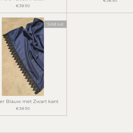
€38.90
€38.90
Sold out
er Blauw met Zwart kant
€38.90