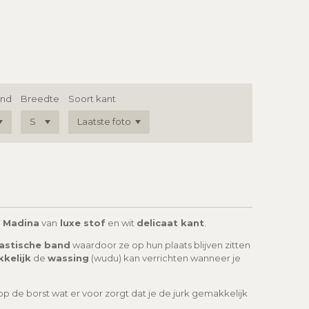
ond
Breedte
Soort kant
 Madina
van
luxe stof
en wit
delicaat kant
.
lastische band
waardoor ze op hun plaats blijven zitten
kelijk
de
wassing
(wudu) kan verrichten wanneer je
p de borst wat er voor zorgt dat je de jurk gemakkelijk