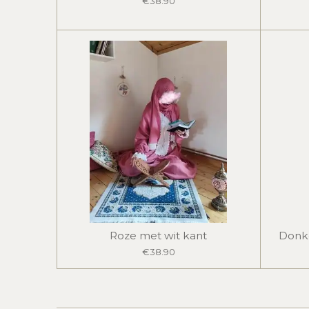
€38.90
Roze met wit kant
Donk
€38.90