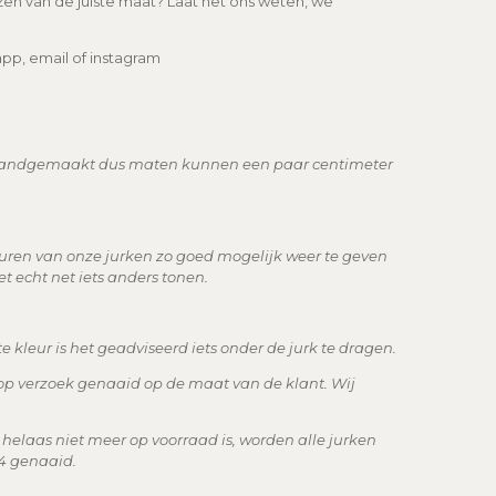
ezen van de juiste maat? Laat het ons weten, we
pp, email of instagram
handgemaakt dus maten kunnen een paar centimeter
leuren van onze jurken zo goed mogelijk weer te geven
t echt net iets anders tonen.
te kleur is het geadviseerd iets onder de jurk te dragen.
op verzoek genaaid op de maat van de klant. Wij
3 helaas niet meer op voorraad is, worden alle jurken
 4 genaaid.