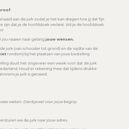
proof
.
aaid aan de jurk zodat je het kan dragen hoe jij dat fijn
te zijn dat je de hoofddoek verliest. Wil je de hoofddoek
n!
 jou naaien naar gelang
jouw wensen.
de jurk (van schouder tot grond) en de wijdte van de
iet
rondom) bij het plaatsen van jouw bestelling
elling duurt het ongeveer een week voor dat de jurk
 Nederland. Houd er rekening mee dat tijdens drukke
vorens je jurk is genaaid.
twee weken. Dankjewel voor jouw begrip.
 versturen we de jurk naar jouw adres.