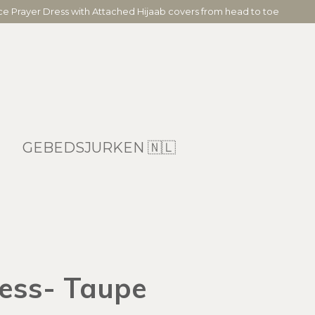
ece Prayer Dress with Attached Hijaab covers from head to toe
GEBEDSJURKEN 🇳🇱
ress- Taupe