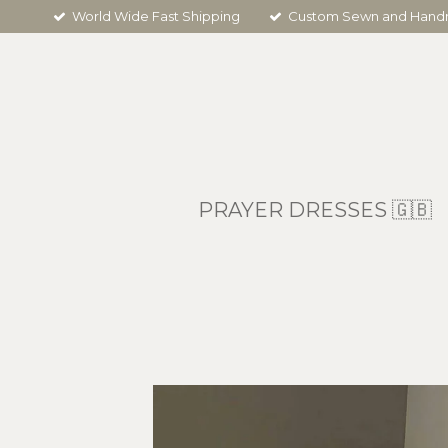
World Wide Fast Shipping
Custom Sewn and Han
Skip
to
main
content
PRAYER DRESSES 🇬🇧