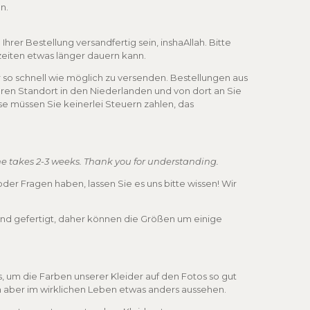
n.
Ihrer Bestellung versandfertig sein, inshaAllah. Bitte
zeiten etwas länger dauern kann.
 so schnell wie möglich zu versenden. Bestellungen aus
ren Standort in den Niederlanden und von dort an Sie
se müssen Sie keinerlei Steuern zahlen, das
e takes 2-3 weeks. Thank you for understanding.
er Fragen haben, lassen Sie es uns bitte wissen! Wir
nd gefertigt, daher können die Größen um einige
 um die Farben unserer Kleider auf den Fotos so gut
n aber im wirklichen Leben etwas anders aussehen.