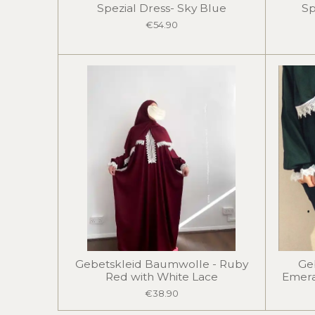
Spezial Dress- Sky Blue
Sp
€54.90
Gebetskleid Baumwolle - Ruby
Ge
Red with White Lace
Emera
€38.90