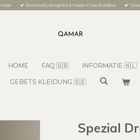
dmade
Exclusively designed & made in Saudi Arabia
1 pi
HOME
FAQ 🇬🇧
INFORMATIE 🇳🇱
GEBETS KLEIDUNG 🇩🇪
Spezial D