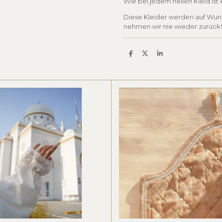
Wie bei jedem hellen Kleid ist
Diese Kleider werden auf Wuns
nehmen wir nie wieder zurück!
S
S
S
h
h
h
a
a
a
r
r
r
e
e
e