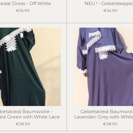
ezial Dress - Off White
NEU ! - Gebetsteppi
€54.90
€34.90
betskleid Baumwolle -
Gebetskleid Baumwoll
ld Green with White Lace
Lavender Grey with Whit
€38.90
€38.90