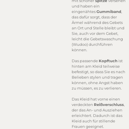
mit schöner
Spitze
versehen
und haben ein
eingenähtes
Gummiband
,
das dafür sorgt, dass der
Ärmel während des Gebets
an Ort und Stelle bleibt und
Sie, auch vor dem Gebet,
leicht die Gebetswaschung
(Wudoo) durchführen
können.
Das passende
Kopftuch
ist
hinten am Kleid teilweise
befestigt, so dass Sie es nach
Belieben stylen und tragen
können, ohne Angst haben
zu müssen, es zu verlieren.
Das Kleid hat vorne einen
verdeckten
Reißverschluss
,
der das An- und Ausziehen
erleichtert. Dadurch ist das
Kleid auch für stillende
Frauen geeignet.