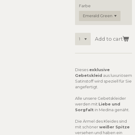
Farbe
Add to cart
Dieses
exklusive
Gebetskleid
aus luxuriösem
Satinstoff wird speziell für Sie
angefertigt.
Alle unsere Gebetskleider
werden mit
Liebe und
Sorgfalt
in Medina genäht.
Die Ärmel des Kleides sind
mit schöner
weißer
Spitze
versehen und haben ein