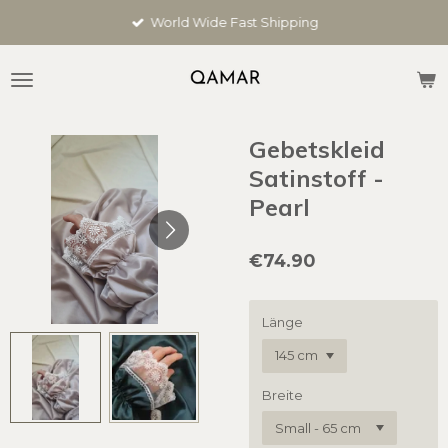
Skip
World Wide Fast Shipping
to
main
content
Gebetskleid
Satinstoff -
Pearl
€74.90
Länge
Breite