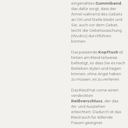
eingenähtes
Gummiband
,
das dafür sorgt, dass der
Ärmel während des Gebets
an Ort und Stelle bleibt und
Sie, auch vor dem Gebet,
leicht die Gebetswaschung
(Wudoo) durchführen
können.
Das passende
Kopftuch
ist
hinten am Kleid teilweise
befestigt, so dass Sie es nach
Belieben stylen und tragen
können, ohne Angst haben
zu müssen, es zu verlieren.
Das Kleid hat vorne einen
verdeckten
Reißverschluss
, der das
An- und Ausziehen
erleichtert. Dadurch ist das
Kleid auch für stillende
Frauen geeignet.